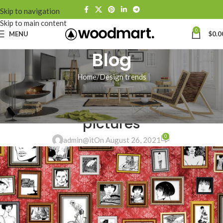
Skip to navigation
Skip to main content
0
MENU
$
0.0
Blog
Home
Design trends
DESIGN TRENDS
The big design: Wall likes
pictures
0
admin@it
On August 26, 2021