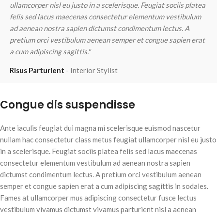
ullamcorper nisl eu justo in a scelerisque. Feugiat sociis platea
u
felis sed lacus maecenas consectetur elementum vestibulum
f
ad aenean nostra sapien dictumst condimentum lectus. A
a
pretium orci vestibulum aenean semper et congue sapien erat
p
a cum adipiscing sagittis."
a
Risus Parturient
Interior Stylist
M
Congue dis suspendisse
Ante iaculis feugiat dui magna mi scelerisque euismod nascetur
nullam hac consectetur class metus feugiat ullamcorper nisl eu justo
in a scelerisque. Feugiat sociis platea felis sed lacus maecenas
consectetur elementum vestibulum ad aenean nostra sapien
dictumst condimentum lectus. A pretium orci vestibulum aenean
semper et congue sapien erat a cum adipiscing sagittis in sodales.
Fames at ullamcorper mus adipiscing consectetur fusce lectus
vestibulum vivamus dictumst vivamus parturient nisl a aenean