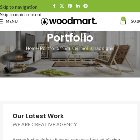
Skip to navigation
Skip to main content
0
MENU
$
0.0
Portfolio
Home
Portfolio
Netus eu mollis hac dignis
Our Latest Work
WE ARE CREATIVE AGENCY
Accum luctus dolor sit amet, consectetuer adipiscing