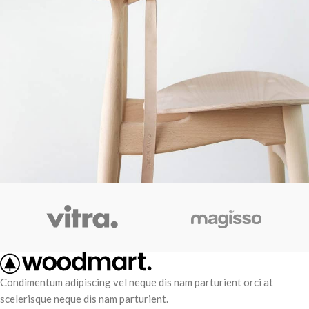
A lacus bibendum pulvinar
Furniture
Condimentum adipiscing vel neque dis nam parturient orci at
scelerisque neque dis nam parturient.